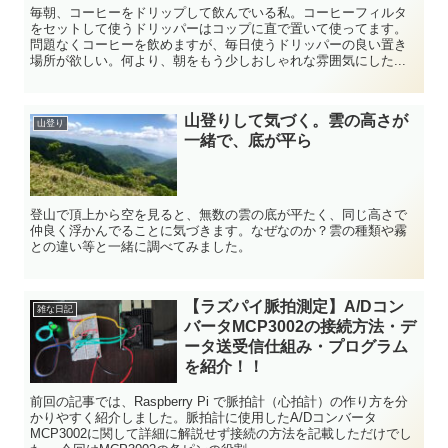
毎朝、コーヒーをドリップして飲んでいる私。コーヒーフィルタ
をセットして使うドリッパーはコップに直で置いて使ってます。
問題なくコーヒーを飲めますが、毎日使うドリッパーの良い置き
場所が欲しい。何より、朝をもう少しおしゃれな雰囲気にした...
山登りして気づく。雲の高さが
山登り
一緒で、底が平ら
登山で頂上から空を見ると、無数の雲の底が平たく、同じ高さで
仲良く浮かんでることに気づきます。なぜなのか？雲の種類や霧
との違い等と一緒に調べてみました。
【ラズパイ脈拍測定】A/Dコン
雑な日記
バータMCP3002の接続方法・デ
ータ送受信仕組み・プログラム
を紹介！！
前回の記事では、Raspberry Pi で脈拍計（心拍計）の作り方を分
かりやすく紹介しました。脈拍計に使用したA/Dコンバータ
MCP3002に関して詳細に解説せず接続の方法を記載しただけでし