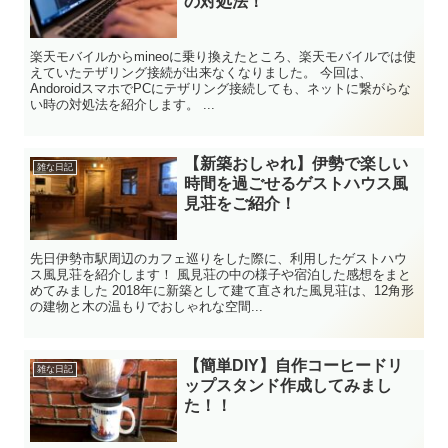
の対処法！
楽天モバイルからmineoに乗り換えたところ、楽天モバイルでは使
えていたテザリング接続が出来なくなりました。 今回は、
AndoroidスマホでPCにテザリング接続しても、ネットに繋がらな
い時の対処法を紹介します。 ...
【新築おしゃれ】伊勢で楽しい
雑な日記
時間を過ごせるゲストハウス風
見荘をご紹介！
先日伊勢市駅周辺のカフェ巡りをした際に、利用したゲストハウ
ス風見荘を紹介します！ 風見荘の中の様子や宿泊した感想をまと
めてみました 2018年に新築として建て直された風見荘は、12角形
の建物と木の温もりでおしゃれな空間...
【簡単DIY】自作コーヒードリ
雑な日記
ップスタンド作成してみまし
た！！