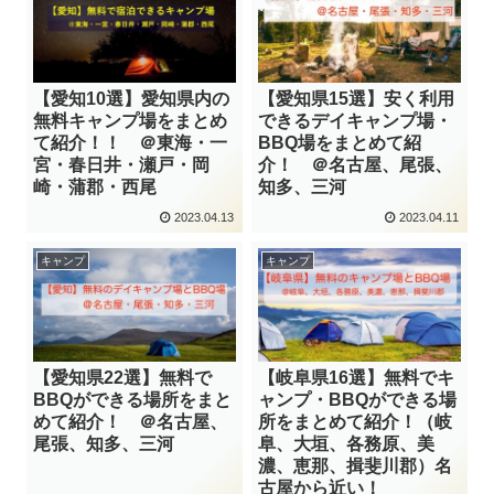
【愛知10選】愛知県内の
【愛知県15選】安く利用
無料キャンプ場をまとめ
できるデイキャンプ場・
て紹介！！ ＠東海・一
BBQ場をまとめて紹
宮・春日井・瀬戸・岡
介！ ＠名古屋、尾張、
崎・蒲郡・西尾
知多、三河
2023.04.13
2023.04.11
キャンプ
キャンプ
【愛知県22選】無料で
【岐阜県16選】無料でキ
BBQができる場所をまと
ャンプ・BBQができる場
めて紹介！ ＠名古屋、
所をまとめて紹介！（岐
尾張、知多、三河
阜、大垣、各務原、美
濃、恵那、揖斐川郡）名
古屋から近い！