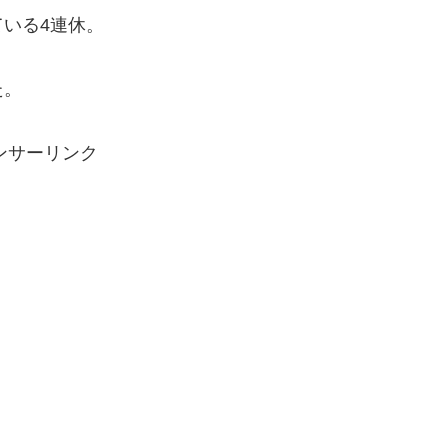
いる4連休。
た。
ンサーリンク