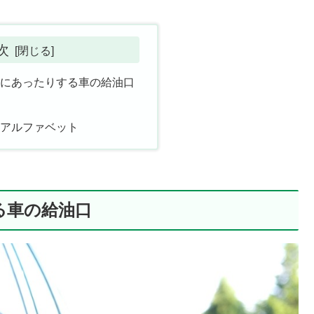
次
左にあったりする車の給油口
光
なアルファベット
る車の給油口